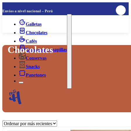
Envíos a nivel nacional – Perú
Galletas
Chocolates
Cafés
Chocolates
Desayunos y papillas
Conservas
Snacks
Panetones