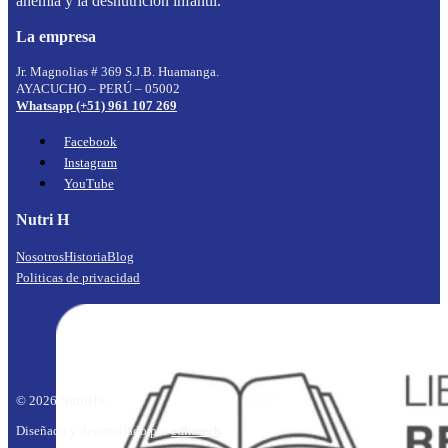
anemia y la desnutrición infantil.
La empresa
Jr. Magnolias # 369 S.J.B. Huamanga.
AYACUCHO – PERÚ – 05002
Whatsapp (+51) 961 107 269
Facebook
Instagram
YouTube
Nutri H
Nosotros
Historia
Blog
Politicas de privacidad
© 2026 NutriH®
Diseñado y desarrollado por
edhutech
.