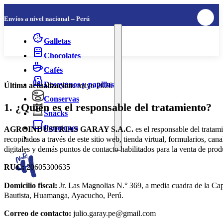
Envíos a nivel nacional – Perú
Galletas
Chocolates
Cafés
Desayunos y papillas
Última actualización:
mayo 2026
Conservas
1. ¿Quién es el responsable del tratamiento?
Snacks
Panetones
AGROINDUSTRIAS GARAY S.A.C.
es el responsable del tratam
recopilados a través de este sitio web, tienda virtual, formularios, can
digitales y demás puntos de contacto habilitados para la venta de prod
RUC:
20605300635
Domicilio fiscal:
Jr. Las Magnolias N.° 369, a media cuadra de la Cap
Bautista, Huamanga, Ayacucho, Perú.
Correo de contacto:
julio.garay.pe@gmail.com