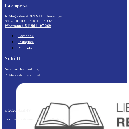
La empresa
Jr. Magnolias # 369 S.J.B. Huamanga.
AYACUCHO – PERÚ – 05002
Whatsapp (+51) 961 107 269
Facebook
Instagram
YouTube
Nutri H
Nosotros
Historia
Blog
Politicas de privacidad
© 2026 NutriH®
Diseñado y desarrollado por
edhutech
.