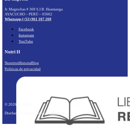
Jr. Magnolias # 369 S.J.B. Huamanga.
AYACUCHO – PERÚ – 05002
Whatsapp (+51) 961 107 269
Facebook
Instagram
YouTube
Nutri H
Nosotros
Historia
Blog
Politicas de privacidad
© 2026 NutriH®
Diseñado y desarrollado por
edhutech
.