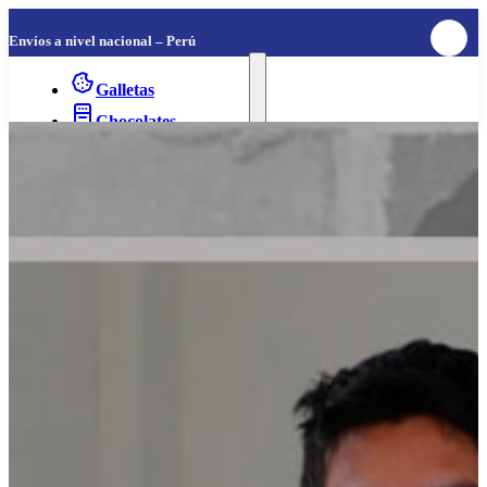
Envíos a nivel nacional – Perú
Galletas
Chocolates
Cafés
Desayunos y papillas
Conservas
Snacks
Panetones