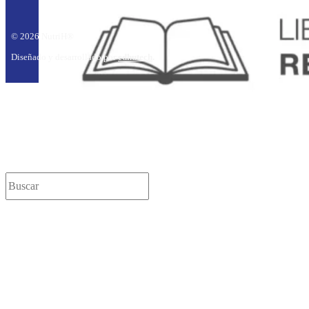
© 2026 NutriH®
Diseñado y desarrollado por
edhutech
.