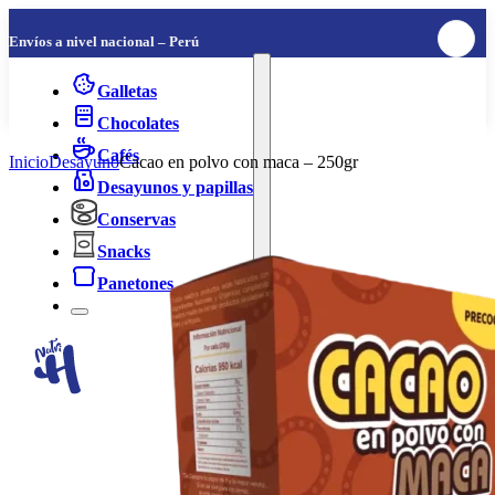
Envíos a nivel nacional – Perú
Galletas
Chocolates
Cafés
Inicio
Desayuno
Cacao en polvo con maca – 250gr
Desayunos y papillas
Conservas
Snacks
Panetones