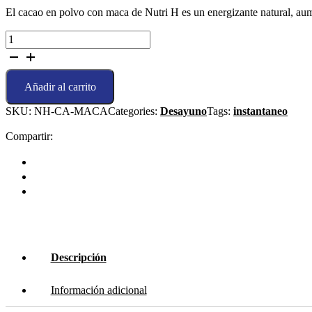
El cacao en polvo con maca de Nutri H es un energizante natural, aumen
Cacao
en
polvo
con
Añadir al carrito
maca
-
SKU:
NH-CA-MACA
Categories:
Desayuno
Tags:
instantaneo
250gr
cantidad
Compartir:
Descripción
Información adicional