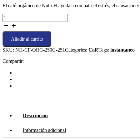
El café orgánico de Nutri H ayuda a combatir el estrés, el cansancio y
Café
orgánico
250
gr
Añadir al carrito
-
Tostado
SKU:
NH-CF-ORG-250G-251
Categories:
Café
Tags:
instantaneo
medio
cantidad
Compartir:
Descripción
Información adicional