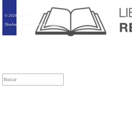
© 2026 NutriH®
Diseñado y desarrollado por
edhutech
.