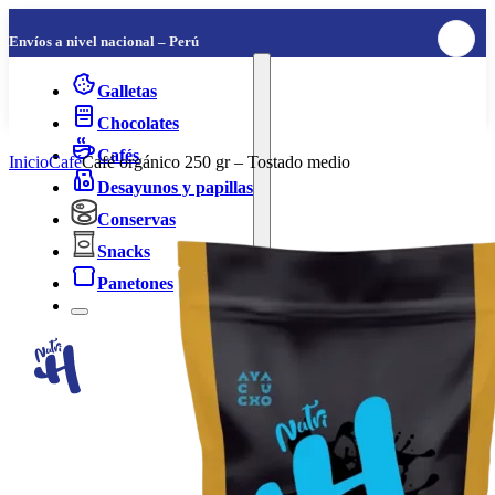
Envíos a nivel nacional – Perú
Galletas
Chocolates
Cafés
Inicio
Café
Café orgánico 250 gr – Tostado medio
Desayunos y papillas
Conservas
Snacks
Panetones