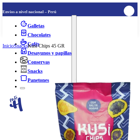
Envíos a nivel nacional – Perú
Galletas
Chocolates
Cafés
Inicio
Snacks
Kusi Chips 45 GR
Desayunos y papillas
Conservas
Snacks
Panetones