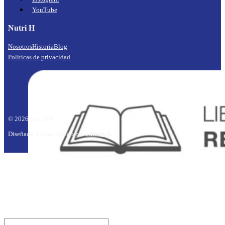
YouTube
Nutri H
Nosotros
Historia
Blog
Politicas de privacidad
© 2026 NutriH®
Diseñado y desarrollado por
edhutech
.