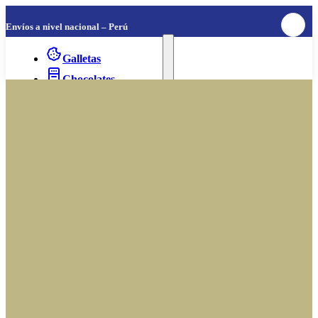
Envíos a nivel nacional – Perú
Galletas
Chocolates
Cafés
Desayunos y papillas
Conservas
Snacks
Panetones