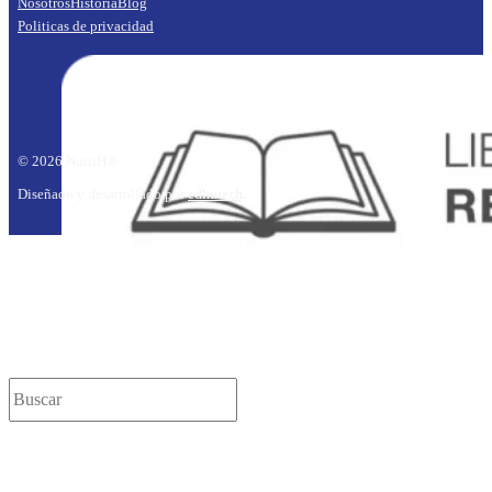
Nosotros
Historia
Blog
Politicas de privacidad
© 2026 NutriH®
Diseñado y desarrollado por
edhutech
.